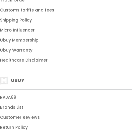
Customs tariffs and fees
Shipping Policy
Micro Influencer
Ubuy Membership
Ubuy Warranty
Healthcare Disclaimer
UBUY
RAJA89
Brands List
Customer Reviews
Return Policy