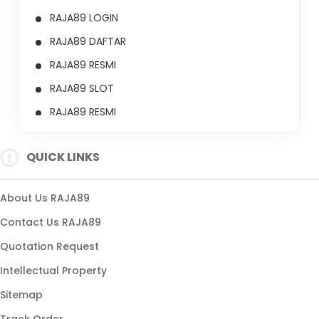
RAJA89 LOGIN
RAJA89 DAFTAR
RAJA89 RESMI
RAJA89 SLOT
RAJA89 RESMI
RAJA89 BOLA
QUICK LINKS
About Us RAJA89
Contact Us RAJA89
Quotation Request
Intellectual Property
Sitemap
Track Order