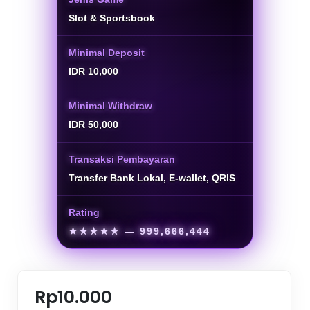
Slot & Sportsbook
Minimal Deposit
IDR 10,000
Minimal Withdraw
IDR 50,000
Transaksi Pembayaran
Transfer Bank Lokal, E-wallet, QRIS
Rating
★★★★★
— 999,666,444
Rp10.000