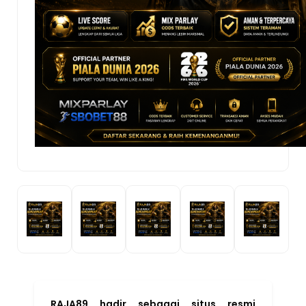
RAJA89 hadir sebagai situs resmi