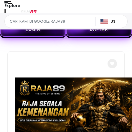
Explore
US
LOGIN
DAFTAR