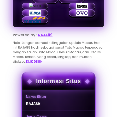
Powered by :
RAJA89
Note: Jangan sampai ketinggalan update Macau hari
ini! RAJA89 hadir sebagai pusat Toto Macau terpercaya
dengan sajian Data Macau, Result Macau, dan Prediksi
Macau terbaru yang cepat, lengkap, dan mudah
diakses.
KLIK DISINI
.
Informasi Situs
Nama Situs
RAJA89
Jenis Game