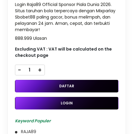
Login Raja89 Official Sponsor Piala Dunia 2026.
Situs taruhan bola terpercaya dengan Mixparlay
Sbobet88 paling gacor, bonus melimpah, dan
pelayanan 24 jam. Aman, cepat, dan terbukti
membayar!
888.999 Ulasan
Excluding VAT : VAT will be calculated on the
checkout page
-
+
DAFTAR
LOGIN
Keyword Populer
RAJA89