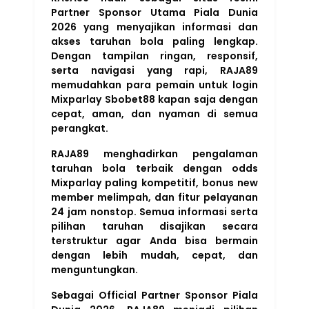
Partner Sponsor Utama Piala Dunia
2026 yang menyajikan informasi dan
akses taruhan bola paling lengkap.
Dengan tampilan ringan, responsif,
serta navigasi yang rapi, RAJA89
memudahkan para pemain untuk login
Mixparlay Sbobet88 kapan saja dengan
cepat, aman, dan nyaman di semua
perangkat.
RAJA89 menghadirkan pengalaman
taruhan bola terbaik dengan odds
Mixparlay paling kompetitif, bonus new
member melimpah, dan fitur pelayanan
24 jam nonstop. Semua informasi serta
pilihan taruhan disajikan secara
terstruktur agar Anda bisa bermain
dengan lebih mudah, cepat, dan
menguntungkan.
Sebagai Official Partner Sponsor Piala