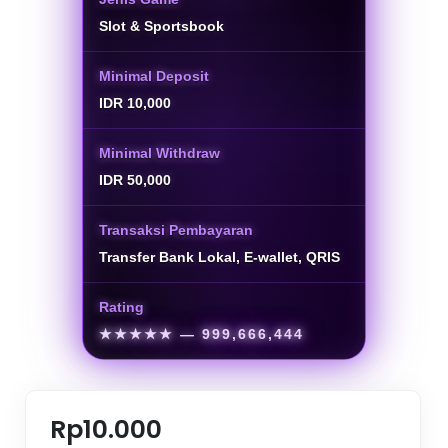
Slot & Sportsbook
Minimal Deposit
IDR 10,000
Minimal Withdraw
IDR 50,000
Transaksi Pembayaran
Transfer Bank Lokal, E-wallet, QRIS
Rating
★★★★★
— 999,666,444
Rp10.000