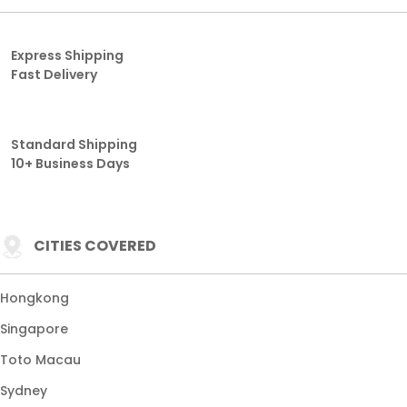
Express Shipping
Fast Delivery
Standard Shipping
10+ Business Days
CITIES COVERED
Hongkong
Singapore
Toto Macau
Sydney