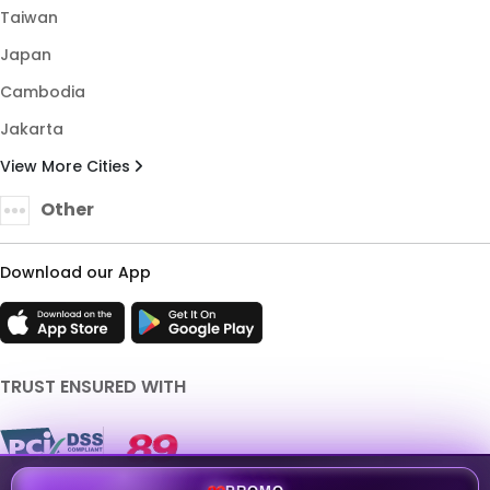
Taiwan
Japan
Cambodia
Jakarta
View More Cities
Other
Download our App
TRUST ENSURED WITH