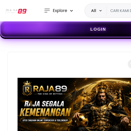
Explore
All
LOGIN