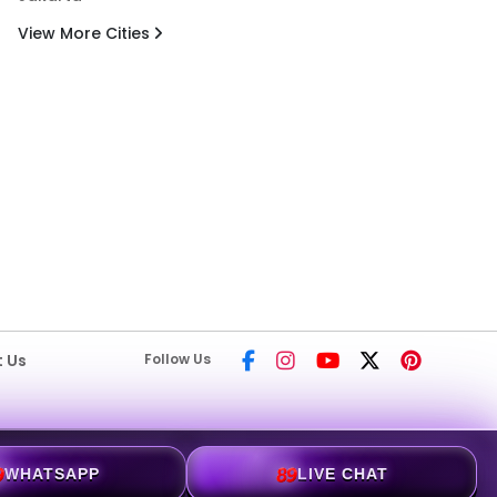
View More Cities
 Us
Follow Us
WHATSAPP
LIVE CHAT