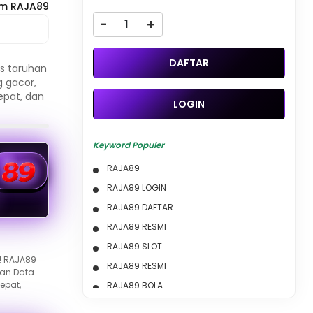
om RAJA89
-
+
DAFTAR
us taruhan
g gacor,
epat, dan
LOGIN
Keyword Populer
RAJA89
RAJA89 LOGIN
RAJA89 DAFTAR
RAJA89 RESMI
RAJA89 SLOT
! RAJA89
RAJA89 RESMI
ian Data
epat,
RAJA89 BOLA