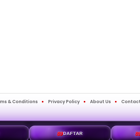
rms & Conditions
Privacy Policy
About Us
Contact
DAFTAR