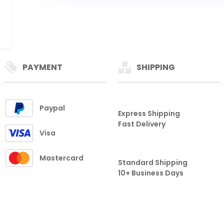
PAYMENT
SHIPPING
Paypal
Express Shipping
Fast Delivery
Visa
Mastercard
Standard Shipping
10+ Business Days