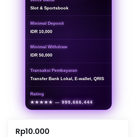
Slot & Sportsbook
Minimal Deposit
IDR 10,000
Minimal Withdraw
IDR 50,000
Transaksi Pembayaran
Transfer Bank Lokal, E-wallet, QRIS
Rating
★★★★★
— 999,666,444
Rp10.000