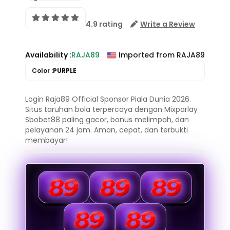
4.9 rating
Write a Review
Availability :
RAJA89
Imported from RAJA89
Color :
PURPLE
Login Raja89 Official Sponsor Piala Dunia 2026.
Situs taruhan bola terpercaya dengan Mixparlay
Sbobet88 paling gacor, bonus melimpah, dan
pelayanan 24 jam. Aman, cepat, dan terbukti
membayar!