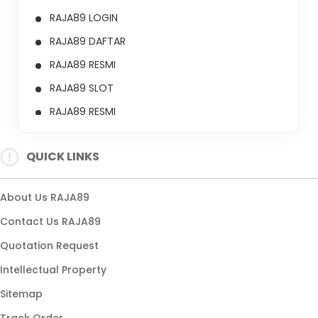
RAJA89 LOGIN
RAJA89 DAFTAR
RAJA89 RESMI
RAJA89 SLOT
RAJA89 RESMI
RAJA89 BOLA
QUICK LINKS
About Us RAJA89
Contact Us RAJA89
Quotation Request
Intellectual Property
Sitemap
Track Order