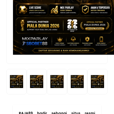
RAJA89 hadir sebagai situs resmi